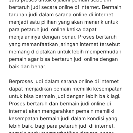
bertaruh judi secara online di internet. Bermain
taruhan judi dalam sarana online di internet
menjadi satu pilihan yang akan menarik untuk
para petaruh judi online ketika dapat
menjalaninya dengan benar. Proses bertaruh
yang memanfaatkan jaringan internet tersebut
memang diciptakan untuk lebih mempermudah
pemain agar bisa bertaruh judi online dengan
baik dan benar.
Berproses judi dalam sarana online di internet
dapat menjadikan pemain memiliki kesempatan
untuk bisa bermain judi dengan lebih baik lagi.
Proses bertaruh dan bermain judi online di
internet akan mengarahkan pemain memiliki
kesempatan bermain judi dalam kondisi yang
lebih baik. bagi para petaruh judi di internet,