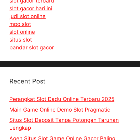
slot gacor terbaru
slot gacor hari ini
judi slot online
mpo slot
slot online
situs slot
bandar slot gacor
Recent Post
Perangkat Slot Dadu Online Terbaru 2025
Main Game Online Demo Slot Pragmatic
Situs Slot Deposit Tanpa Potongan Taruhan
Lengkap
Agen Situs Slot Game Online Gacor Paling