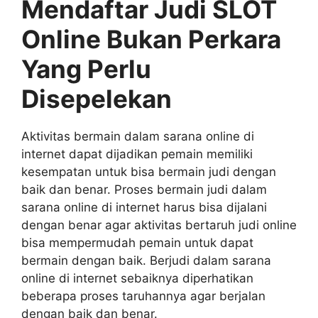
Mendaftar Judi SLOT
Online Bukan Perkara
Yang Perlu
Disepelekan
Aktivitas bermain dalam sarana online di
internet dapat dijadikan pemain memiliki
kesempatan untuk bisa bermain judi dengan
baik dan benar. Proses bermain judi dalam
sarana online di internet harus bisa dijalani
dengan benar agar aktivitas bertaruh judi online
bisa mempermudah pemain untuk dapat
bermain dengan baik. Berjudi dalam sarana
online di internet sebaiknya diperhatikan
beberapa proses taruhannya agar berjalan
dengan baik dan benar.