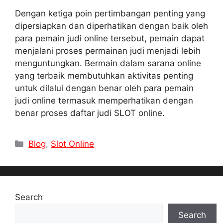
Dengan ketiga poin pertimbangan penting yang
dipersiapkan dan diperhatikan dengan baik oleh
para pemain judi online tersebut, pemain dapat
menjalani proses permainan judi menjadi lebih
menguntungkan. Bermain dalam sarana online
yang terbaik membutuhkan aktivitas penting
untuk dilalui dengan benar oleh para pemain
judi online termasuk memperhatikan dengan
benar proses daftar judi SLOT online.
Categories
Blog
,
Slot Online
Search
Search