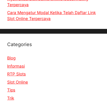
Terpercaya
Cara Mengatur Modal Ketika Telah Daftar Link
Slot Online Terpercaya
Categories
Blog
Informasi
RTP Slots
Slot Online
Tips
Trik