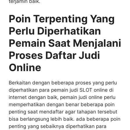
terjamin baik.
Poin Terpenting Yang
Perlu Diperhatikan
Pemain Saat Menjalani
Proses Daftar Judi
Online
Berkaitan dengan beberapa proses yang perlu
diperhatikan para pemain judi SLOT online di
internet dengan baik, pemain judi online perlu
memperhatikan dengan benar beberapa poin
penting saat mendaftar agar tahapan tersebut
bisa berlangsung lebih baik. ada beberapa poin
penting yang sebaiknya diperhatikan para