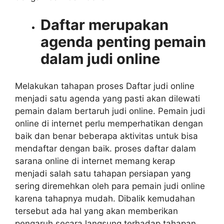
Daftar merupakan
agenda penting pemain
dalam judi online
Melakukan tahapan proses Daftar judi online
menjadi satu agenda yang pasti akan dilewati
pemain dalam bertaruh judi online. Pemain judi
online di internet perlu memperhatikan dengan
baik dan benar beberapa aktivitas untuk bisa
mendaftar dengan baik. proses daftar dalam
sarana online di internet memang kerap
menjadi salah satu tahapan persiapan yang
sering diremehkan oleh para pemain judi online
karena tahapnya mudah. Dibalik kemudahan
tersebut ada hal yang akan memberikan
pengaruh secara langsung terhadap tahapan