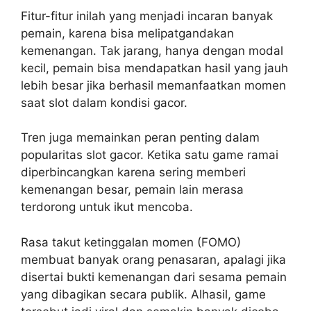
Fitur-fitur inilah yang menjadi incaran banyak
pemain, karena bisa melipatgandakan
kemenangan. Tak jarang, hanya dengan modal
kecil, pemain bisa mendapatkan hasil yang jauh
lebih besar jika berhasil memanfaatkan momen
saat slot dalam kondisi gacor.
Tren juga memainkan peran penting dalam
popularitas slot gacor. Ketika satu game ramai
diperbincangkan karena sering memberi
kemenangan besar, pemain lain merasa
terdorong untuk ikut mencoba.
Rasa takut ketinggalan momen (FOMO)
membuat banyak orang penasaran, apalagi jika
disertai bukti kemenangan dari sesama pemain
yang dibagikan secara publik. Alhasil, game