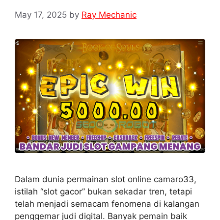
May 17, 2025
by
Ray Mechanic
Dalam dunia permainan slot online camaro33,
istilah “slot gacor” bukan sekadar tren, tetapi
telah menjadi semacam fenomena di kalangan
penggemar judi digital. Banyak pemain baik