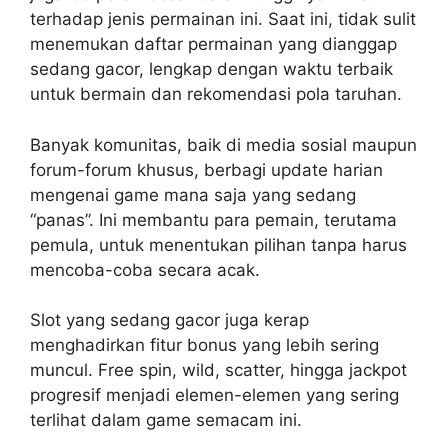
terhadap jenis permainan ini. Saat ini, tidak sulit
menemukan daftar permainan yang dianggap
sedang gacor, lengkap dengan waktu terbaik
untuk bermain dan rekomendasi pola taruhan.
Banyak komunitas, baik di media sosial maupun
forum-forum khusus, berbagi update harian
mengenai game mana saja yang sedang
“panas”. Ini membantu para pemain, terutama
pemula, untuk menentukan pilihan tanpa harus
mencoba-coba secara acak.
Slot yang sedang gacor juga kerap
menghadirkan fitur bonus yang lebih sering
muncul. Free spin, wild, scatter, hingga jackpot
progresif menjadi elemen-elemen yang sering
terlihat dalam game semacam ini.