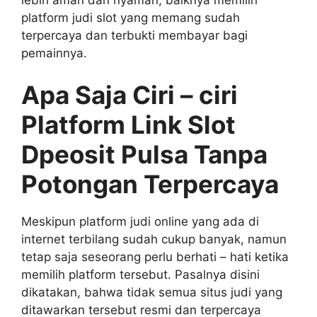
platform judi slot yang memang sudah
terpercaya dan terbukti membayar bagi
pemainnya.
Apa Saja Ciri – ciri
Platform Link Slot
Dpeosit Pulsa Tanpa
Potongan Terpercaya
Meskipun platform judi online yang ada di
internet terbilang sudah cukup banyak, namun
tetap saja seseorang perlu berhati – hati ketika
memilih platform tersebut. Pasalnya disini
dikatakan, bahwa tidak semua situs judi yang
ditawarkan tersebut resmi dan terpercaya