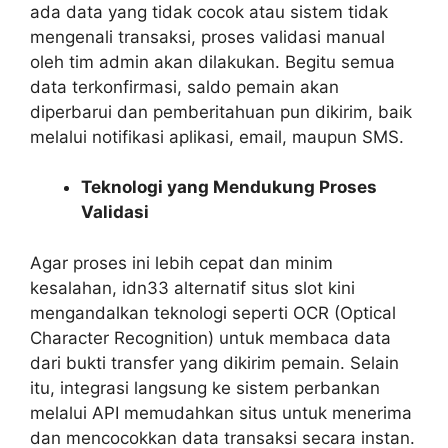
ada data yang tidak cocok atau sistem tidak
mengenali transaksi, proses validasi manual
oleh tim admin akan dilakukan. Begitu semua
data terkonfirmasi, saldo pemain akan
diperbarui dan pemberitahuan pun dikirim, baik
melalui notifikasi aplikasi, email, maupun SMS.
Teknologi yang Mendukung Proses
Validasi
Agar proses ini lebih cepat dan minim
kesalahan, idn33 alternatif situs slot kini
mengandalkan teknologi seperti OCR (Optical
Character Recognition) untuk membaca data
dari bukti transfer yang dikirim pemain. Selain
itu, integrasi langsung ke sistem perbankan
melalui API memudahkan situs untuk menerima
dan mencocokkan data transaksi secara instan.