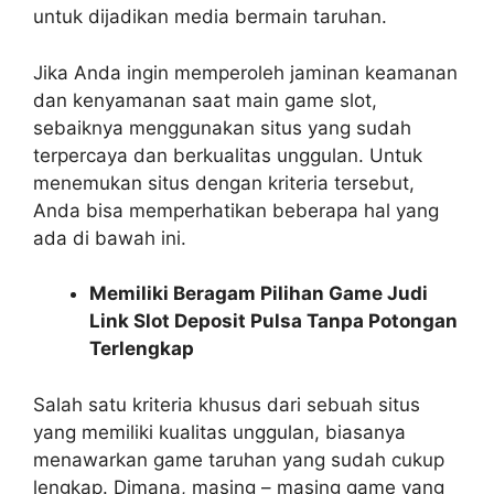
untuk dijadikan media bermain taruhan.
Jika Anda ingin memperoleh jaminan keamanan
dan kenyamanan saat main game slot,
sebaiknya menggunakan situs yang sudah
terpercaya dan berkualitas unggulan. Untuk
menemukan situs dengan kriteria tersebut,
Anda bisa memperhatikan beberapa hal yang
ada di bawah ini.
Memiliki Beragam Pilihan Game Judi
Link Slot Deposit Pulsa Tanpa Potongan
Terlengkap
Salah satu kriteria khusus dari sebuah situs
yang memiliki kualitas unggulan, biasanya
menawarkan game taruhan yang sudah cukup
lengkap. Dimana, masing – masing game yang