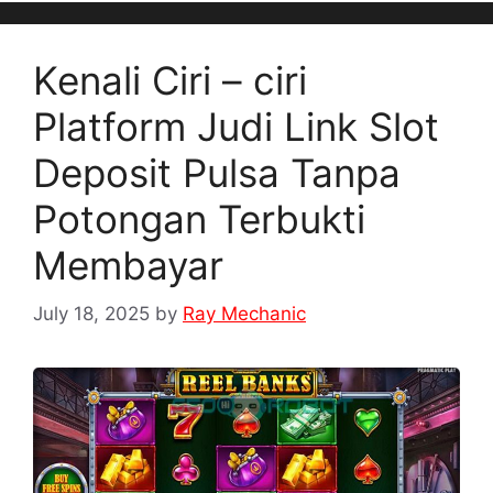
Kenali Ciri – ciri
Platform Judi Link Slot
Deposit Pulsa Tanpa
Potongan Terbukti
Membayar
July 18, 2025
by
Ray Mechanic