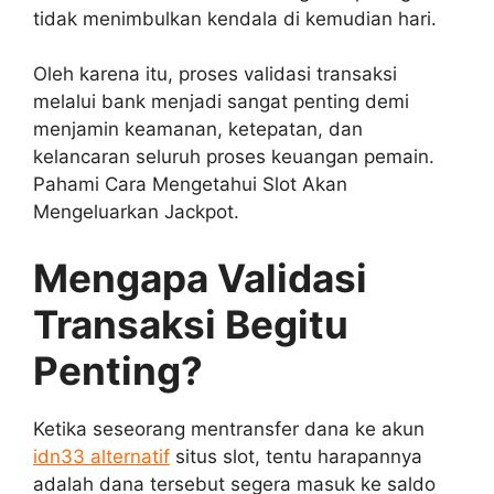
tidak menimbulkan kendala di kemudian hari.
Oleh karena itu, proses validasi transaksi
melalui bank menjadi sangat penting demi
menjamin keamanan, ketepatan, dan
kelancaran seluruh proses keuangan pemain.
Pahami Cara Mengetahui Slot Akan
Mengeluarkan Jackpot.
Mengapa Validasi
Transaksi Begitu
Penting?
Ketika seseorang mentransfer dana ke akun
idn33 alternatif
situs slot, tentu harapannya
adalah dana tersebut segera masuk ke saldo