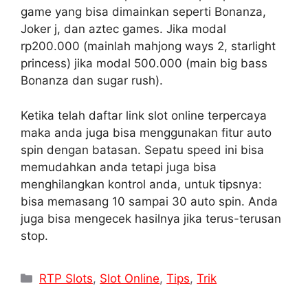
game yang bisa dimainkan seperti Bonanza,
Joker j, dan aztec games. Jika modal
rp200.000 (mainlah mahjong ways 2, starlight
princess) jika modal 500.000 (main big bass
Bonanza dan sugar rush).
Ketika telah daftar link slot online terpercaya
maka anda juga bisa menggunakan fitur auto
spin dengan batasan. Sepatu speed ini bisa
memudahkan anda tetapi juga bisa
menghilangkan kontrol anda, untuk tipsnya:
bisa memasang 10 sampai 30 auto spin. Anda
juga bisa mengecek hasilnya jika terus-terusan
stop.
Categories
RTP Slots
,
Slot Online
,
Tips
,
Trik