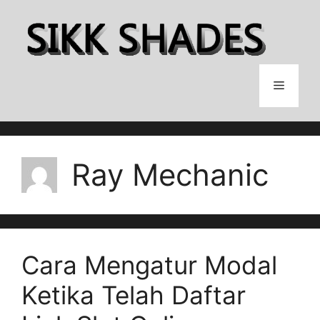
Skip
to
content
Menu
Ray Mechanic
Cara Mengatur Modal
Ketika Telah Daftar