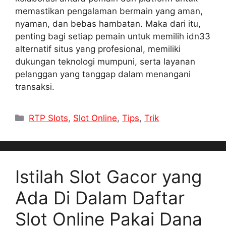
memastikan pengalaman bermain yang aman,
nyaman, dan bebas hambatan. Maka dari itu,
penting bagi setiap pemain untuk memilih idn33
alternatif situs yang profesional, memiliki
dukungan teknologi mumpuni, serta layanan
pelanggan yang tanggap dalam menangani
transaksi.
Categories
RTP Slots
,
Slot Online
,
Tips
,
Trik
Istilah Slot Gacor yang
Ada Di Dalam Daftar
Slot Online Pakai Dana