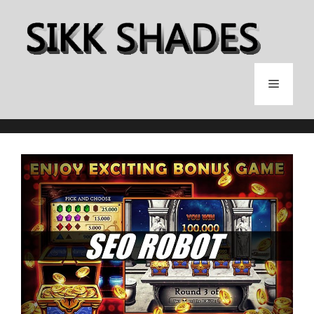
Skip
to
content
Menu