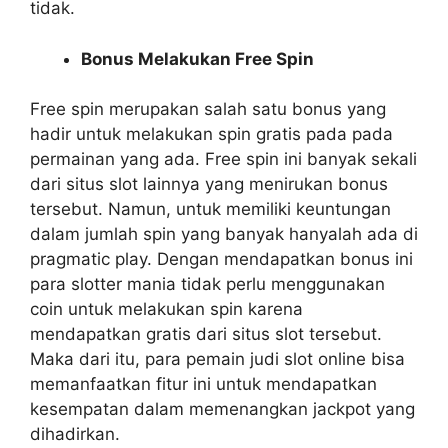
tidak.
Bonus Melakukan Free Spin
Free spin merupakan salah satu bonus yang
hadir untuk melakukan spin gratis pada pada
permainan yang ada. Free spin ini banyak sekali
dari situs slot lainnya yang menirukan bonus
tersebut. Namun, untuk memiliki keuntungan
dalam jumlah spin yang banyak hanyalah ada di
pragmatic play. Dengan mendapatkan bonus ini
para slotter mania tidak perlu menggunakan
coin untuk melakukan spin karena
mendapatkan gratis dari situs slot tersebut.
Maka dari itu, para pemain judi slot online bisa
memanfaatkan fitur ini untuk mendapatkan
kesempatan dalam memenangkan jackpot yang
dihadirkan.