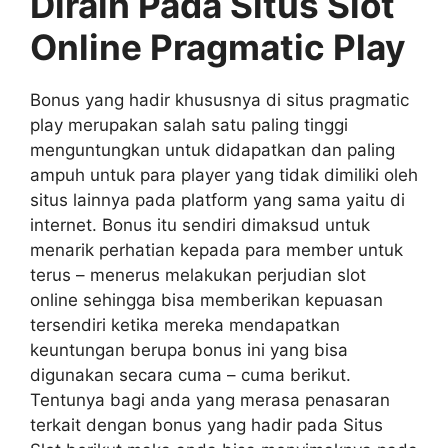
Diraih Pada Situs Slot
Online Pragmatic Play
Bonus yang hadir khususnya di situs pragmatic
play merupakan salah satu paling tinggi
menguntungkan untuk didapatkan dan paling
ampuh untuk para player yang tidak dimiliki oleh
situs lainnya pada platform yang sama yaitu di
internet. Bonus itu sendiri dimaksud untuk
menarik perhatian kepada para member untuk
terus – menerus melakukan perjudian slot
online sehingga bisa memberikan kepuasan
tersendiri ketika mereka mendapatkan
keuntungan berupa bonus ini yang bisa
digunakan secara cuma – cuma berikut.
Tentunya bagi anda yang merasa penasaran
terkait dengan bonus yang hadir pada Situs