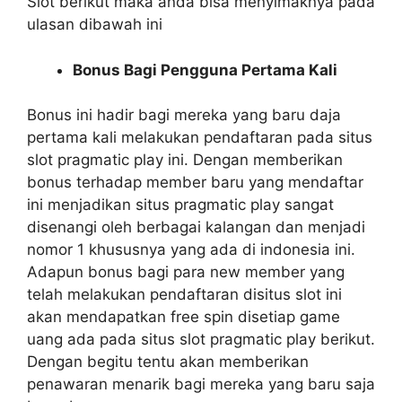
Slot berikut maka anda bisa menyimaknya pada
ulasan dibawah ini
Bonus Bagi Pengguna Pertama Kali
Bonus ini hadir bagi mereka yang baru daja
pertama kali melakukan pendaftaran pada situs
slot pragmatic play ini. Dengan memberikan
bonus terhadap member baru yang mendaftar
ini menjadikan situs pragmatic play sangat
disenangi oleh berbagai kalangan dan menjadi
nomor 1 khususnya yang ada di indonesia ini.
Adapun bonus bagi para new member yang
telah melakukan pendaftaran disitus slot ini
akan mendapatkan free spin disetiap game
uang ada pada situs slot pragmatic play berikut.
Dengan begitu tentu akan memberikan
penawaran menarik bagi mereka yang baru saja