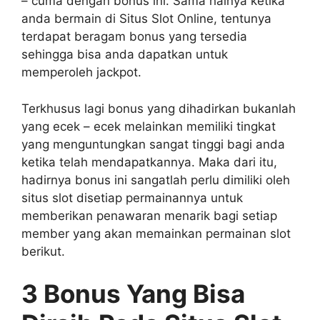
– cuma dengan bonus ini. Sama halnya ketika
anda bermain di Situs Slot Online, tentunya
terdapat beragam bonus yang tersedia
sehingga bisa anda dapatkan untuk
memperoleh jackpot.
Terkhusus lagi bonus yang dihadirkan bukanlah
yang ecek – ecek melainkan memiliki tingkat
yang menguntungkan sangat tinggi bagi anda
ketika telah mendapatkannya. Maka dari itu,
hadirnya bonus ini sangatlah perlu dimiliki oleh
situs slot disetiap permainannya untuk
memberikan penawaran menarik bagi setiap
member yang akan memainkan permainan slot
berikut.
3 Bonus Yang Bisa