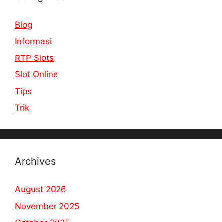
Blog
Informasi
RTP Slots
Slot Online
Tips
Trik
Archives
August 2026
November 2025