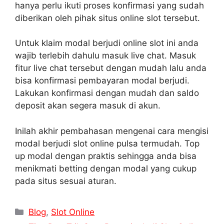
hanya perlu ikuti proses konfirmasi yang sudah
diberikan oleh pihak situs online slot tersebut.
Untuk klaim modal berjudi online slot ini anda
wajib terlebih dahulu masuk live chat. Masuk
fitur live chat tersebut dengan mudah lalu anda
bisa konfirmasi pembayaran modal berjudi.
Lakukan konfirmasi dengan mudah dan saldo
deposit akan segera masuk di akun.
Inilah akhir pembahasan mengenai cara mengisi
modal berjudi slot online pulsa termudah. Top
up modal dengan praktis sehingga anda bisa
menikmati betting dengan modal yang cukup
pada situs sesuai aturan.
Categories
Blog
,
Slot Online