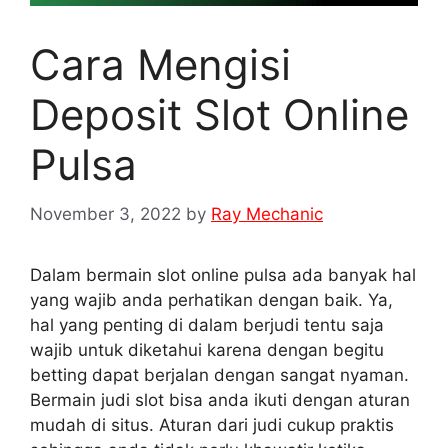
Cara Mengisi
Deposit Slot Online
Pulsa
November 3, 2022
by
Ray Mechanic
Dalam bermain slot online pulsa ada banyak hal
yang wajib anda perhatikan dengan baik. Ya,
hal yang penting di dalam berjudi tentu saja
wajib untuk diketahui karena dengan begitu
betting dapat berjalan dengan sangat nyaman.
Bermain judi slot bisa anda ikuti dengan aturan
mudah di situs. Aturan dari judi cukup praktis