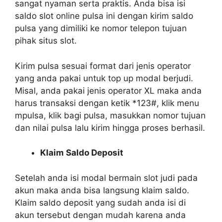
sangat nyaman serta praktis. Anda bisa isi
saldo slot online pulsa ini dengan kirim saldo
pulsa yang dimiliki ke nomor telepon tujuan
pihak situs slot.
Kirim pulsa sesuai format dari jenis operator
yang anda pakai untuk top up modal berjudi.
Misal, anda pakai jenis operator XL maka anda
harus transaksi dengan ketik *123#, klik menu
mpulsa, klik bagi pulsa, masukkan nomor tujuan
dan nilai pulsa lalu kirim hingga proses berhasil.
Klaim Saldo Deposit
Setelah anda isi modal bermain slot judi pada
akun maka anda bisa langsung klaim saldo.
Klaim saldo deposit yang sudah anda isi di
akun tersebut dengan mudah karena anda