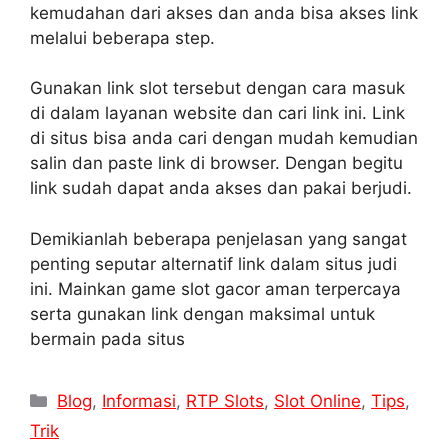
kemudahan dari akses dan anda bisa akses link
melalui beberapa step.
Gunakan link slot tersebut dengan cara masuk
di dalam layanan website dan cari link ini. Link
di situs bisa anda cari dengan mudah kemudian
salin dan paste link di browser. Dengan begitu
link sudah dapat anda akses dan pakai berjudi.
Demikianlah beberapa penjelasan yang sangat
penting seputar alternatif link dalam situs judi
ini. Mainkan game slot gacor aman terpercaya
serta gunakan link dengan maksimal untuk
bermain pada situs
Categories
Blog
,
Informasi
,
RTP Slots
,
Slot Online
,
Tips
,
Trik