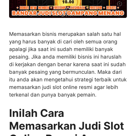
Memasarkan bisnis merupakan salah satu hal
yang harus banyak di cari oleh semua orang
apalagi jika saat ini sudah memiliki banyak
pesaing. Jika anda memiliki bisnis ini haruslah
di kerjakan dengan benar karena saat ini sudah
banyak pesaing yang bermunculan. Maka dari
itu anda akan mengetahui strategi terbaik untuk
memasarkan judi slot online resmi agar lebih
terkenal dan punya banyak pemain.
Inilah Cara
Memasarkan Judi Slot