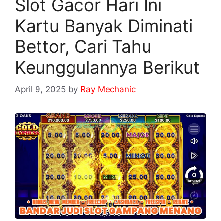
Slot Gacor Hari Ini
Kartu Banyak Diminati
Bettor, Cari Tahu
Keunggulannya Berikut
April 9, 2025
by
Ray Mechanic