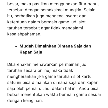
besar, maka pastikan menggunakan fitur bonus
tersebut dengan semaksimal mungkin. Selain
itu, perhatikan juga mengenai syarat dan
ketentuan dalam bermain game judi slot
taruhan tersebut agar tidak mengalami
kesalahpahaman.
Mudah Dimainkan Dimana Saja dan
Kapan Saja
Dikarenakan menawarkan permainan judi
taruhan secara online, maka tidak
mengherankan jika game taruhan slot kartu
satu ini bisa dimainkan dimana saja dan kapan
saja oleh pemain. Jadi dalam hal ini, Anda bisa
bebas menentukan waktu bermain game sesuai
dengan keinginan.