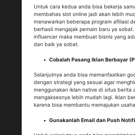
Untuk cara kedua anda bisa bekerja sam
membahas slot online jadi akan lebih mud
menawarkan beberapa program afiliasi d
berhasil mengajak pemain baru ya sobat
influencer maka membuat bisnis yang a
dan baik ya sobat.
Cobalah Pasang Iklan Berbayar (
Selanjutnya anda bisa memanfaatkan goog
dengan strategi yang sesuai agar menghin
menggunakan iklan native di situs berita 
mengaksesnya lebih mudah lagi. Iklan ber
karena bisa membantu memajukan usaha ya
Gunakanlah Email dan Push Notif