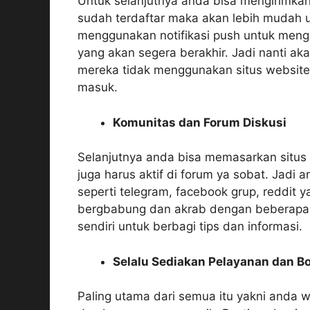
Untuk selanjutnya anda bisa mengirimkan
sudah terdaftar maka akan lebih mudah 
menggunakan notifikasi push untuk meng
yang akan segera berakhir. Jadi nanti ak
mereka tidak menggunakan situs websiten
masuk.
Komunitas dan Forum Diskusi
Selanjutnya anda bisa memasarkan situs y
juga harus aktif di forum ya sobat. Jadi a
seperti telegram, facebook grup, reddit 
bergbabung dan akrab dengan beberapa
sendiri untuk berbagi tips dan informasi.
Selalu Sediakan Pelayanan dan B
Paling utama dari semua itu yakni anda