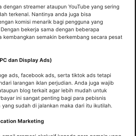
a dengan streamer ataupun YouTube yang sering
ah terkenal. Nantinya anda juga bisa
engan komisi menarik bagi pengguna yang
. Dengan bekerja sama dengan beberapa
da kembangkan semakin berkembang secara pesat
PPC dan Display Ads)
e ads, facebook ads, serta tiktok ads tetapi
dari larangan iklan perjudian. Anda juga wajib
ataupun blog terkait agar lebih mudah untuk
bayar ini sangat penting bagi para pebisnis
ng sudah di jalankan maka dari itu ikutilah.
ication Marketing