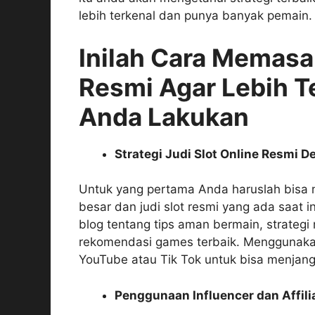
lebih terkenal dan punya banyak pemain.
Inilah Cara Memasar
Resmi Agar Lebih T
Anda Lakukan
Strategi Judi Slot Online Resmi 
Untuk yang pertama Anda haruslah bisa m
besar dan judi slot resmi yang ada saat 
blog tentang tips aman bermain, strategi
rekomendasi games terbaik. Menggunaka
YouTube atau Tik Tok untuk bisa menjangk
Penggunaan Influencer dan Affili