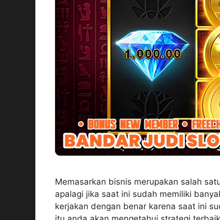
Memasarkan bisnis merupakan salah satu 
apalagi jika saat ini sudah memiliki banya
kerjakan dengan benar karena saat ini s
itu anda akan mengetahui strategi terbai