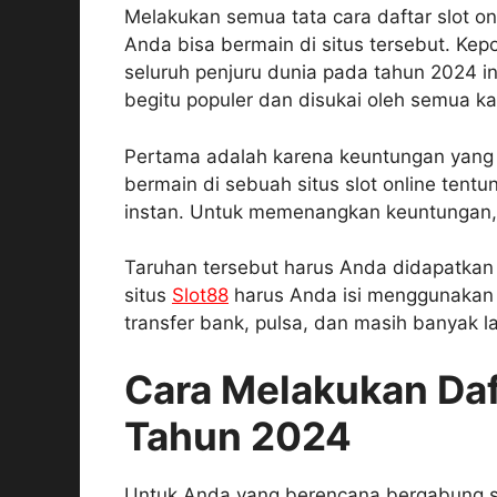
Melakukan semua tata cara daftar slot o
Anda bisa bermain di situs tersebut. Kep
seluruh penjuru dunia pada tahun 2024 in
begitu populer dan disukai oleh semua k
Pertama adalah karena keuntungan yang 
bermain di sebuah situs slot online ten
instan. Untuk memenangkan keuntungan, 
Taruhan tersebut harus Anda didapatka
situs
Slot88
harus Anda isi menggunakan
transfer bank, pulsa, dan masih banyak la
Cara Melakukan Daf
Tahun 2024
Untuk Anda yang berencana bergabung seb