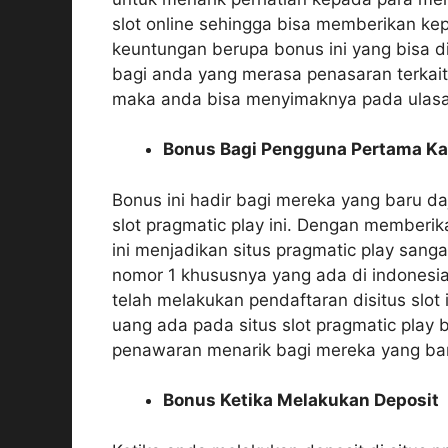
slot online sehingga bisa memberikan ke
keuntungan berupa bonus ini yang bisa 
bagi anda yang merasa penasaran terkait
maka anda bisa menyimaknya pada ulasa
Bonus Bagi Pengguna Pertama Ka
Bonus ini hadir bagi mereka yang baru d
slot pragmatic play ini. Dengan member
ini menjadikan situs pragmatic play sang
nomor 1 khususnya yang ada di indonesi
telah melakukan pendaftaran disitus slot
uang ada pada situs slot pragmatic play
penawaran menarik bagi mereka yang bar
Bonus Ketika Melakukan Deposit