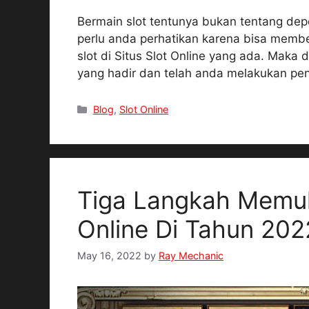
Bermain slot tentunya bukan tentang dep
perlu anda perhatikan karena bisa membe
slot di Situs Slot Online yang ada. Maka d
yang hadir dan telah anda melakukan pen
Categories
Blog
,
Slot Online
Tiga Langkah Memula
Online Di Tahun 202
May 16, 2022
by
Ray Mechanic