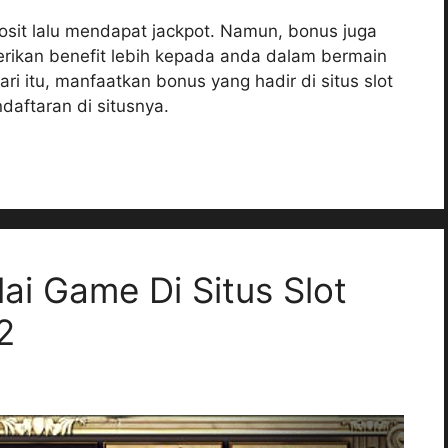
osit lalu mendapat jackpot. Namun, bonus juga
rikan benefit lebih kepada anda dalam bermain
ari itu, manfaatkan bonus yang hadir di situs slot
daftaran di situsnya.
i Game Di Situs Slot
2