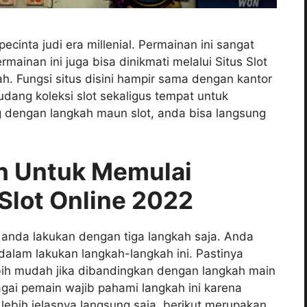
pecinta judi era millenial. Permainan ini sangat
mainan ini juga bisa dinikmati melalui Situs Slot
. Fungsi situs disini hampir sama dengan kantor
dang koleksi slot sekaligus tempat untuk
g dengan langkah maun slot, anda bisa langsung
h Untuk Memulai
Slot Online 2022
at anda lakukan dengan tiga langkah saja. Anda
 dalam lakukan langkah-langkah ini. Pastinya
 lebih mudah jika dibandingkan dengan langkah main
agai pemain wajib pahami langkah ini karena
 lebih jelasnya langsung saja, berikut merupakan