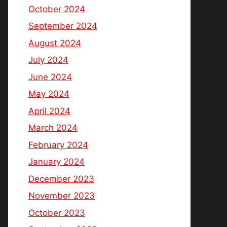
October 2024
September 2024
August 2024
July 2024
June 2024
May 2024
April 2024
March 2024
February 2024
January 2024
December 2023
November 2023
October 2023