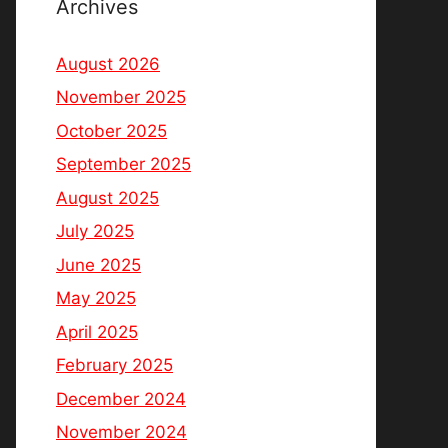
Archives
August 2026
November 2025
October 2025
September 2025
August 2025
July 2025
June 2025
May 2025
April 2025
February 2025
December 2024
November 2024